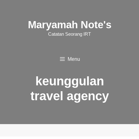
Langsung
ke
Maryamah Note's
isi
Catatan Seorang IRT
Menu
keunggulan
travel agency