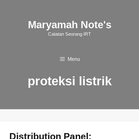
Langsung
ke
Maryamah Note's
isi
Catatan Seorang IRT
Menu
proteksi listrik
Distribution Panel: