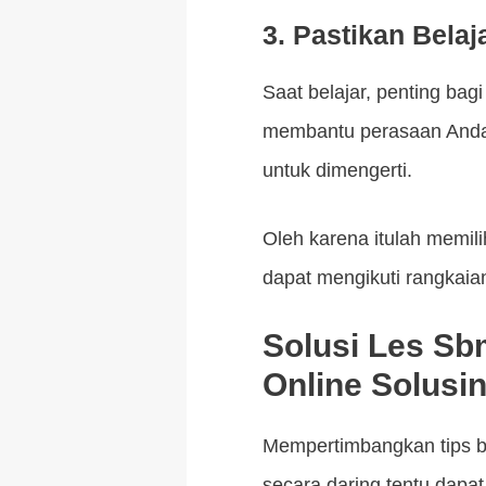
3. Pastikan Bela
Saat belajar, penting bag
membantu perasaan Anda 
untuk dimengerti.
Oleh karena itulah memili
dapat mengikuti rangkaia
Solusi Les Sb
Online Solusi
Mempertimbangkan tips be
secara daring tentu dapat