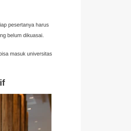
iap pesertanya harus
ng belum dikuasai.
bisa masuk universitas
if