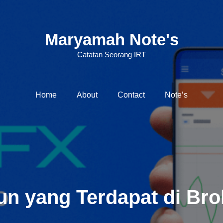
Maryamah Note's
Catatan Seorang IRT
Home
About
Contact
Note’s
un yang Terdapat di Br