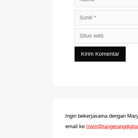
Surel
Situs
web
Ingin bekerjasama dengan Mary
email ke
Irwin@tangerangdigital