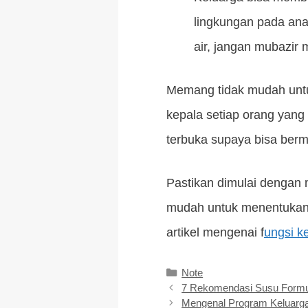
lingkungan pada ana
air, jangan mubazi
Memang tidak mudah untu
kepala setiap orang yang
terbuka supaya bisa berm
Pastikan dimulai dengan 
mudah untuk menentukan 
artikel mengenai f
ungsi k
Kategori
Note
7 Rekomendasi Susu Formul
Mengenal Program Keluar