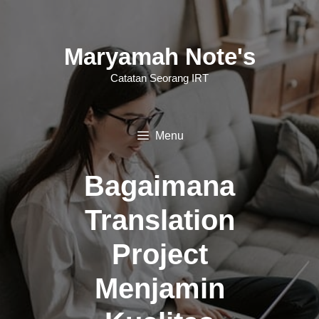
Langsung
ke
Maryamah Note's
isi
Catatan Seorang IRT
Menu
Bagaimana
Translation
Project
Menjamin