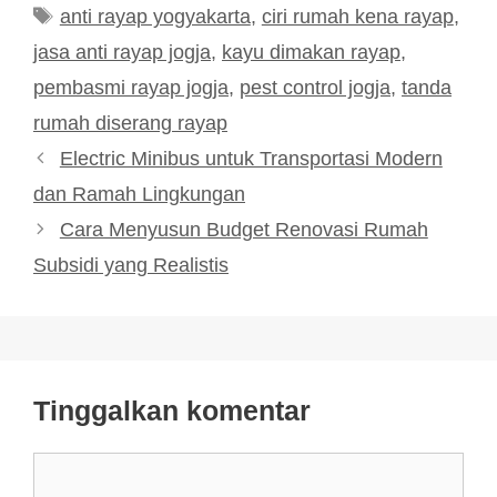
Tag
anti rayap yogyakarta
,
ciri rumah kena rayap
,
jasa anti rayap jogja
,
kayu dimakan rayap
,
pembasmi rayap jogja
,
pest control jogja
,
tanda
rumah diserang rayap
Electric Minibus untuk Transportasi Modern
dan Ramah Lingkungan
Cara Menyusun Budget Renovasi Rumah
Subsidi yang Realistis
Tinggalkan komentar
Komentar