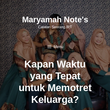
Langsung
ke
Maryamah Note's
isi
Catatan Seorang IRT
Menu
Kapan Waktu
yang Tepat
untuk Memotret
Keluarga?