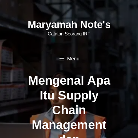
Langsung
ke
Maryamah Note's
isi
Catatan Seorang IRT
Menu
Mengenal Apa
Itu Supply
Chain
Management