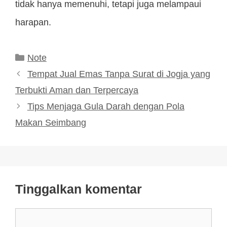
tidak hanya memenuhi, tetapi juga melampaui
harapan.
Kategori
Note
Tempat Jual Emas Tanpa Surat di Jogja yang
Terbukti Aman dan Terpercaya
Tips Menjaga Gula Darah dengan Pola
Makan Seimbang
Tinggalkan komentar
Komentar