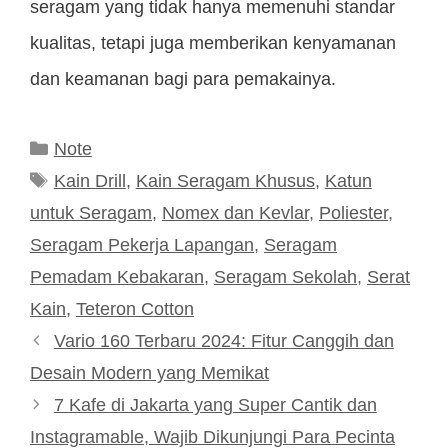
seragam yang tidak hanya memenuhi standar
kualitas, tetapi juga memberikan kenyamanan
dan keamanan bagi para pemakainya.
Kategori
Note
Tag
Kain Drill
,
Kain Seragam Khusus
,
Katun
untuk Seragam
,
Nomex dan Kevlar
,
Poliester
,
Seragam Pekerja Lapangan
,
Seragam
Pemadam Kebakaran
,
Seragam Sekolah
,
Serat
Kain
,
Teteron Cotton
Vario 160 Terbaru 2024: Fitur Canggih dan
Desain Modern yang Memikat
7 Kafe di Jakarta yang Super Cantik dan
Instagramable, Wajib Dikunjungi Para Pecinta