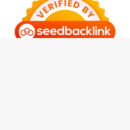
Maryamah.com
Member Tangerang Digital Network |
Contact
-
Sitemap
-
Our Blog