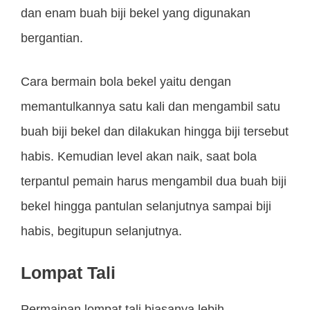
dan enam buah biji bekel yang digunakan
bergantian.
Cara bermain bola bekel yaitu dengan
memantulkannya satu kali dan mengambil satu
buah biji bekel dan dilakukan hingga biji tersebut
habis. Kemudian level akan naik, saat bola
terpantul pemain harus mengambil dua buah biji
bekel hingga pantulan selanjutnya sampai biji
habis, begitupun selanjutnya.
Lompat Tali
Permainan lompat tali biasanya lebih