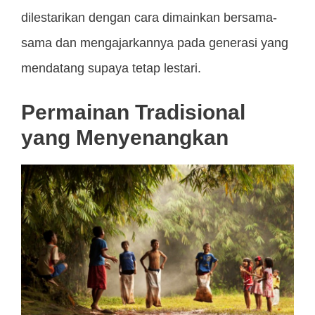
dilestarikan dengan cara dimainkan bersama-
sama dan mengajarkannya pada generasi yang
mendatang supaya tetap lestari.
Permainan Tradisional
yang Menyenangkan