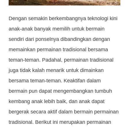
Dengan semakin berkembangnya teknologi kini
anak-anak banyak memilih untuk bermain
sendiri dari ponselnya dibandingkan dengan
memainkan permainan tradisional bersama
teman-teman. Padahal, permainan tradisional
juga tidak kalah menarik untuk dimainkan
bersama teman-teman. Keaktifan dalam
bermain pun dapat mengembangkan tumbuh
kembang anak lebih baik, dan anak dapat
bergerak secara aktif dalam bermain permainan
tradisional. Berikut ini merupakan permainan