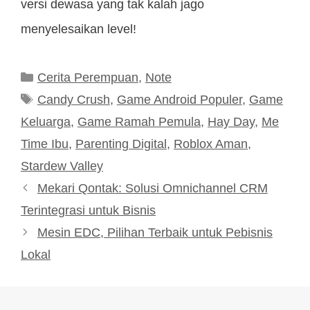
versi dewasa yang tak kalah jago
menyelesaikan level!
Kategori
Cerita Perempuan
,
Note
Tag
Candy Crush
,
Game Android Populer
,
Game
Keluarga
,
Game Ramah Pemula
,
Hay Day
,
Me
Time Ibu
,
Parenting Digital
,
Roblox Aman
,
Stardew Valley
Mekari Qontak: Solusi Omnichannel CRM
Terintegrasi untuk Bisnis
Mesin EDC, Pilihan Terbaik untuk Pebisnis
Lokal