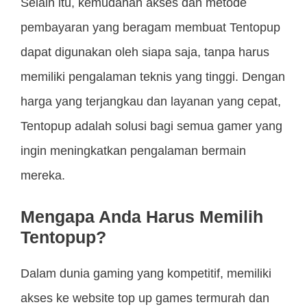
Selain itu, kemudahan akses dan metode
pembayaran yang beragam membuat Tentopup
dapat digunakan oleh siapa saja, tanpa harus
memiliki pengalaman teknis yang tinggi. Dengan
harga yang terjangkau dan layanan yang cepat,
Tentopup adalah solusi bagi semua gamer yang
ingin meningkatkan pengalaman bermain
mereka.
Mengapa Anda Harus Memilih
Tentopup?
Dalam dunia gaming yang kompetitif, memiliki
akses ke website top up games termurah dan