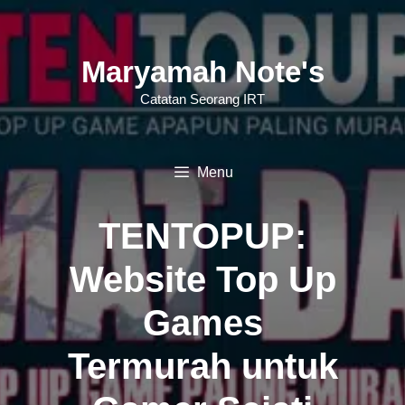
Langsung
ke
Maryamah Note's
isi
Catatan Seorang IRT
Menu
TENTOPUP:
Website Top Up
Games
Termurah untuk