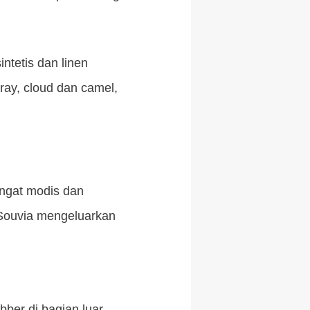
ntetis dan linen
gray, cloud dan camel,
angat modis dan
 Souvia mengeluarkan
bber di bagian luar