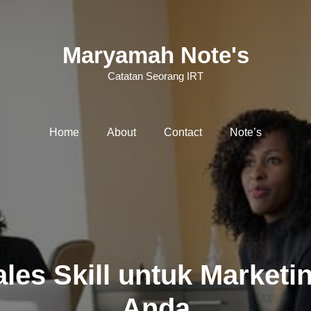
Maryamah Note's
Catatan Seorang IRT
Home
About
Contact
Note’s
les Skill untuk Market
Anda