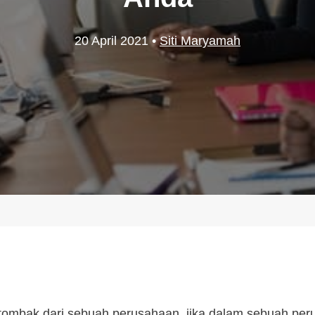
20 April 2021
•
Siti Maryamah
tombak dari sebuah perusahaan, jika dalam sebuah per