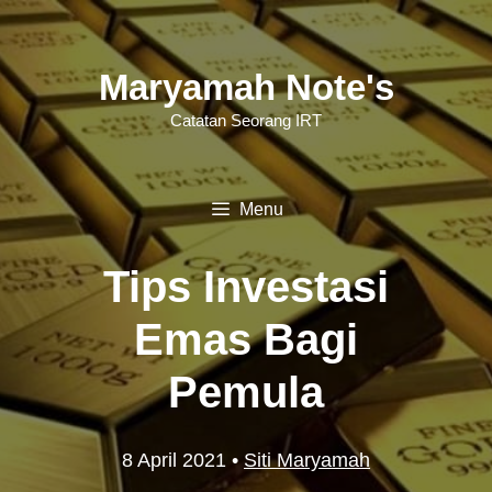
Langsung
ke
Maryamah Note's
isi
Catatan Seorang IRT
Menu
Tips Investasi
Emas Bagi
Pemula
8 April 2021
•
Siti Maryamah