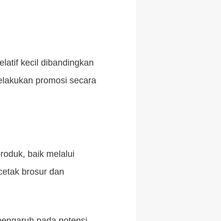
latif kecil dibandingkan
melakukan promosi secara
oduk, baik melalui
cetak brosur dan
pengaruh pada potensi