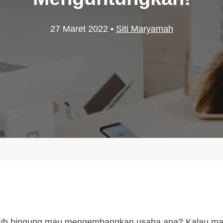
27 Maret 2022
•
Siti Maryamah
sih bingung mau mengembangkan usaha apa? Kalau mau